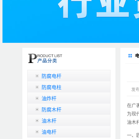
防腐电杆
防腐电柱
发布
油炸杆
在广
防腐木杆
为现
油木杆
油木
油电杆
一、