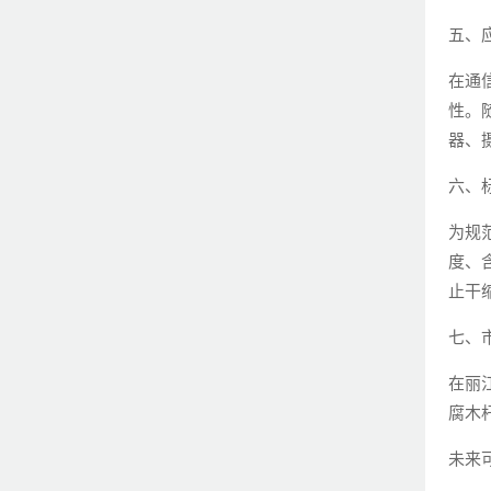
五、
在通
性。
器、
六、
为规
度、
止干
七、
在丽
腐木
未来