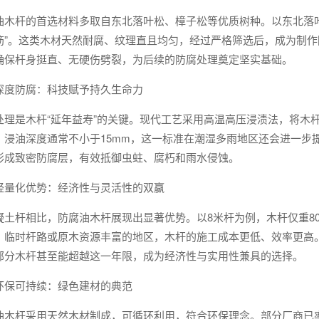
油木杆的首选材料多取自东北落叶松、樟子松等优质树种。以东北落叶松
筋”。这类木材天然耐腐、纹理直且均匀，经过严格筛选后，成为制
确保杆身挺直、无硬伤劈裂，为后续的防腐处理奠定坚实基础。
深度防腐：科技赋予持久生命力
处理是木杆“延年益寿”的关键。现代工艺采用高温高压浸渍法，将木
。浸油深度通常不小于15mm，这一标准在潮湿多雨地区还会进一步
形成致密防腐层，有效抵御虫蛀、腐朽和雨水侵蚀。
轻量化优势：经济性与灵活性的双赢
凝土杆相比，防腐油木杆展现出显著优势。以8米杆为例，木杆仅重80k
、临时杆路或原木资源丰富的地区，木杆的施工成本更低、效率更高。
部分木杆甚至能超越这一年限，成为经济性与实用性兼具的选择。
环保可持续：绿色建材的典范
油木杆采用天然木材制成，可循环利用，符合环保理念。部分厂商已