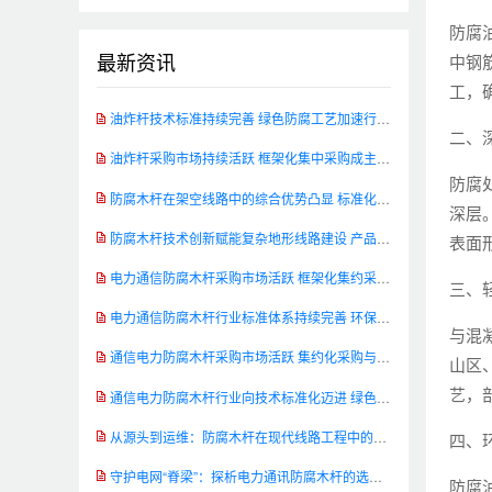
防腐
最新资讯
中钢
工，
油炸杆技术标准持续完善 绿色防腐工艺加速行业升级
二、
油炸杆采购市场持续活跃 框架化集中采购成主流模式
防腐
防腐木杆在架空线路中的综合优势凸显 标准化应用助推工程品质提升
深层
防腐木杆技术创新赋能复杂地形线路建设 产品性能实现新突破
表面
电力通信防腐木杆采购市场活跃 框架化集约采购成主流
三、
电力通信防腐木杆行业标准体系持续完善 环保创新加速技术转型
与混
通信电力防腐木杆采购市场活跃 集约化采购与环保转型成行业主旋律
山区
艺，
通信电力防腐木杆行业向技术标准化迈进 绿色创新路径渐趋清晰
从源头到运维：防腐木杆在现代线路工程中的全生命周期管理
四、
守护电网“脊梁”：探析电力通讯防腐木杆的选材与处理工艺
防腐