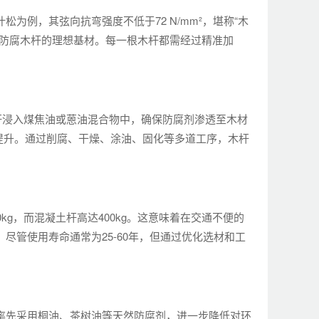
为例，其弦向抗弯强度不低于72 N/mm²，堪称“木
作防腐木杆的理想基材。每一根木杆都需经过精准加
杆浸入煤焦油或蒽油混合物中，确保防腐剂渗透至木材
提升。通过削腐、干燥、涂油、固化等多道工序，木杆
g，而混凝土杆高达400kg。这意味着在交通不便的
尽管使用寿命通常为25-60年，但通过优化选材和工
率先采用桐油、茶树油等天然防腐剂，进一步降低对环