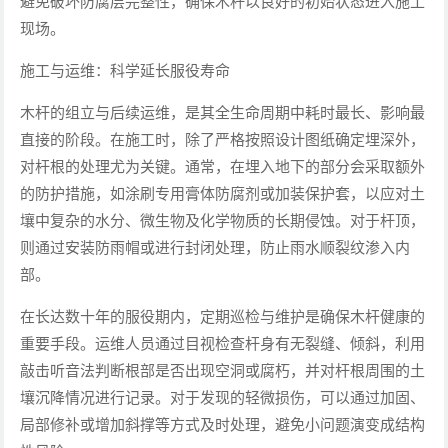
避免破坏防腐层完整性，确保木杆以良好的初始状态进入施工
现场。
施工与运维：科学延长服役寿命
木杆的组立与后续运维，是其全生命周期中耗时最长、影响最
直接的阶段。在施工时，除了严格按照设计图纸确定埋深外，
对杆根的处理尤为关键。通常，在埋入地下的部分会采取额外
的防护措施，如涂刷专用膏体防腐剂或加装保护套，以应对土
壤中复杂的水分、微生物及化学物质的长期侵蚀。对于杆顶，
则通过安装防雨帽或进行封闭处理，防止雨水顺裂纹渗入内
部。
在长达数十年的服役期内，定期巡检与维护是确保木杆健康的
重要手段。运维人员通过目视检查杆身有无裂缝、倾斜，利用
敲击听音法判断根部是否出现空洞或腐朽，并对杆根周围的土
壤沉降情况进行记录。对于发现的轻微损伤，可以通过加固、
局部修补或增加斜撑等方式及时处理，避免小问题演变成结构