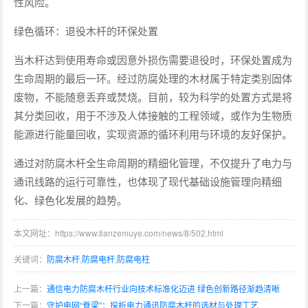
性风险。
绿色循环：退役木杆的环保处置
当木杆达到使用寿命或因意外损伤需要退役时，环保处置成为
生命周期的最后一环。经过防腐处理的木材属于特定类别固体
废物，不能随意丢弃或焚烧。目前，较为科学的处置方式是将
其分类回收，用于不涉及人体接触的工程领域，或作为生物质
能源进行能量回收，实现资源的循环利用与环境的友好保护。
通过对防腐木杆全生命周期的精细化管理，不仅提升了电力与
通讯线路的运行可靠性，也体现了现代基础设施管理向精细
化、绿色化发展的趋势。
本文网址：https://www.tianzemuye.com/news/8/502.html
关键词：
防腐木杆
,
防腐电杆
,
防腐电柱
上一篇：
通信电力防腐木杆行业向技术标准化迈进 绿色创新路径渐趋清晰
下一篇：
守护电网“脊梁”：探析电力通讯防腐木杆的选材与处理工艺